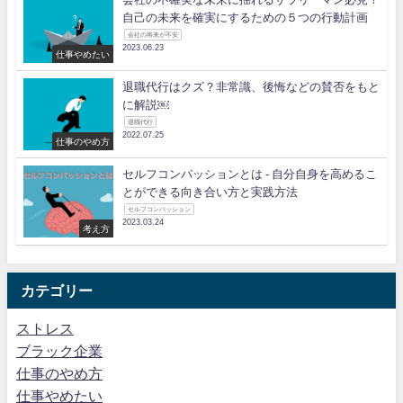
自己の未来を確実にするための５つの行動計画
会社の将来が不安
2023.06.23
仕事やめたい
退職代行はクズ？非常識、後悔などの賛否をもと
に解説￼
退職代行
2022.07.25
仕事のやめ方
セルフコンパッションとは - 自分自身を高めるこ
とができる向き合い方と実践方法
セルフコンパッション
2023.03.24
考え方
カテゴリー
ストレス
ブラック企業
仕事のやめ方
仕事やめたい