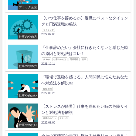
ブラック企業
【いつ仕事を辞めるか】退職にベストなタイミン
グと円満退職の秘訣
タイミング
2022.09.06
仕事のやめ方
「仕事辞めたい」会社に行きたくないと感じた時
の原因と対処法はコレ！
pickup
仕事のやめ方
円満退社
仕事
2021.10.11
仕事のやめ方
『職場で孤独を感じる』人間関係に悩んだあなた
へ対処法を解説￼
職場孤独
2022.08.25
仕事やめたい
【ストレスが限界】仕事を辞めたい時の危険サイ
ンと対処法を解説
仕事やめたい
ストレス
2022.08.05
仕事やめたい
会社の不確実な未来に揺れるサラリーマン必見！