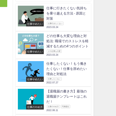
仕事に行きたくない気持ち
を乗り越える方法 - 原因と
対策
仕事やめたい
仕事行きたくない
2023.03.24
どの仕事も大変な理由と対
処法: 職場でのストレスを軽
減するための4つのポイント
仕事やめたい
どの仕事も大変
2023.03.24
仕事したくない！もう働き
たくない！仕事を辞めたい
理由と対処法
仕事やめたい
仕事したくない
2022.07.27
【退職届の書き方】最強の
退職届テンプレートはこれ
だ！
仕事のやめ方
仕事のやめ方
円満退社
2022.06.11