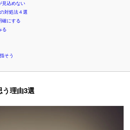
が見込めない
の対処法４選
明確にする
みる
指そう
思う理由3選