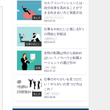
セルフコンパッションとは -
自分自身を高めることがで
きる向き合い方と実践方法
考え方
セルフコンパッション
2023.03.24
仕事をやめたいと感じる5つ
の理由と対処法
仕事やめたい
2023.04.07
仕事やめたい
女性の転職は何から始めれ
ばいい？ノウハウと転職エ
ージェントの選び方￼
転職
女性
転職
2022.07.13
仕事のやりがいを見つけた
い！やりがいの見つけ方は
これ！
考え方
仕事
やりがい
2021.09.09