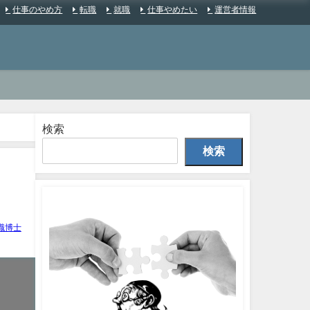
仕事のやめ方
転職
就職
仕事やめたい
運営者情報
検索
検索
職博士