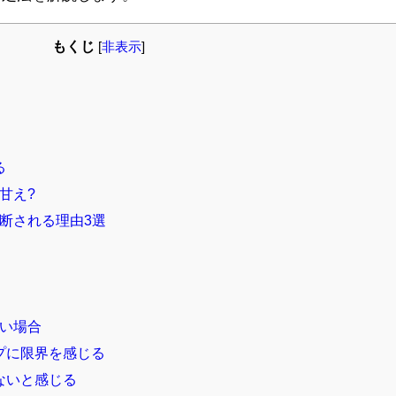
もくじ
[
非表示
]
る
甘え?
断される理由3選
い場合
プに限界を感じる
ないと感じる