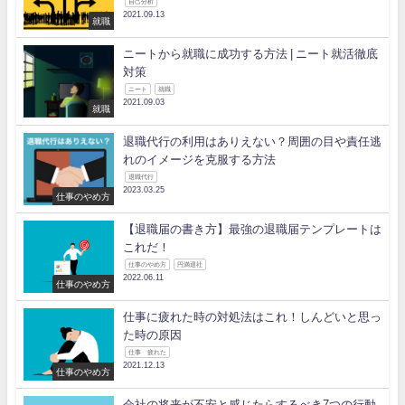
自己分析
2021.09.13
就職
ニートから就職に成功する方法 | ニート就活徹底
対策
ニート
就職
2021.09.03
就職
退職代行の利用はありえない？周囲の目や責任逃
れのイメージを克服する方法
退職代行
2023.03.25
仕事のやめ方
【退職届の書き方】最強の退職届テンプレートは
これだ！
仕事のやめ方
円満退社
2022.06.11
仕事のやめ方
仕事に疲れた時の対処法はこれ！しんどいと思っ
た時の原因
仕事 疲れた
2021.12.13
仕事のやめ方
会社の将来が不安と感じたらするべき7つの行動