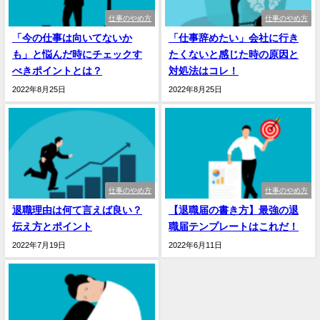
仕事のやめ方
仕事のやめ方
「今の仕事は向いてないか
「仕事辞めたい」会社に行き
も」と悩んだ時にチェックす
たくないと感じた時の原因と
べきポイントとは？
対処法はコレ！
2022年8月25日
2022年8月25日
仕事のやめ方
仕事のやめ方
退職理由は何て言えば良い？
【退職届の書き方】最強の退
伝え方とポイント
職届テンプレートはこれだ！
2022年7月19日
2022年6月11日