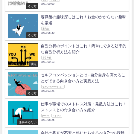
2021.09.09
考え方
退職後の趣味探しはこれ！お金のかからない趣味
を厳選
退職後
2023.05.30
考え方
自己分析のポイントはこれ！簡単にできる効率的
な自己分析方法を紹介
自己分析
2021.09.13
就職
セルフコンパッションとは - 自分自身を高めるこ
とができる向き合い方と実践方法
セルフコンパッション
2023.03.24
考え方
仕事や職場でのストレス対策・発散方法はこれ！
ストレスとの付き合い方を紹介
pickup
ストレス
2021.08.26
仕事やめたい
会社の将来が不安と感じたらするべき7つの行動