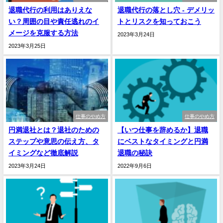
退職代行の利用はありえな
退職代行の落とし穴 - デメリッ
い？周囲の目や責任逃れのイ
トとリスクを知っておこう
メージを克服する方法
2023年3月24日
2023年3月25日
仕事のやめ方
仕事のやめ方
円満退社とは？退社のための
【いつ仕事を辞めるか】退職
ステップや意思の伝え方、タ
にベストなタイミングと円満
イミングなど徹底解説
退職の秘訣
2023年3月24日
2022年9月6日