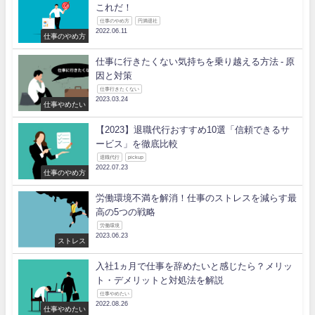
これだ！
仕事のやめ方
円満退社
2022.06.11
仕事のやめ方
仕事に行きたくない気持ちを乗り越える方法 - 原
因と対策
仕事行きたくない
2023.03.24
仕事やめたい
【2023】退職代行おすすめ10選「信頼できるサ
ービス」を徹底比較
退職代行
pickup
2022.07.23
仕事のやめ方
労働環境不満を解消！仕事のストレスを減らす最
高の5つの戦略
労働環境
2023.06.23
ストレス
入社1ヵ月で仕事を辞めたいと感じたら？メリッ
ト・デメリットと対処法を解説
仕事やめたい
2022.08.26
仕事やめたい