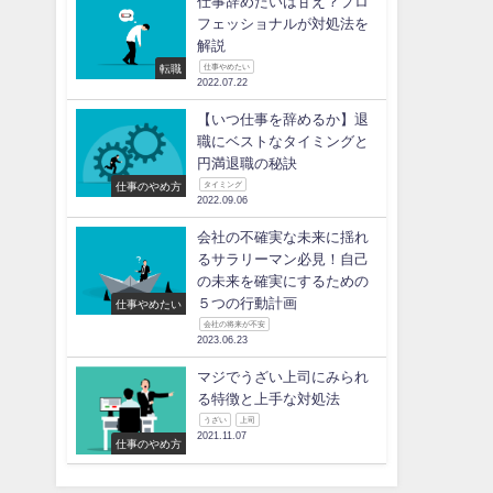
仕事辞めたいは甘え？プロ
フェッショナルが対処法を
解説
転職
仕事やめたい
2022.07.22
【いつ仕事を辞めるか】退
職にベストなタイミングと
円満退職の秘訣
仕事のやめ方
タイミング
2022.09.06
会社の不確実な未来に揺れ
るサラリーマン必見！自己
の未来を確実にするための
５つの行動計画
仕事やめたい
会社の将来が不安
2023.06.23
マジでうざい上司にみられ
る特徴と上手な対処法
うざい
上司
2021.11.07
仕事のやめ方