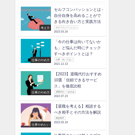
セルフコンパッションとは -
自分自身を高めることがで
きる向き合い方と実践方法
考え方
セルフコンパッション
2023.03.24
「今の仕事は向いてないか
も」と悩んだ時にチェック
すべきポイントとは？
仕事のやめ方
仕事 向いてない
2021.12.13
【2023】退職代行おすすめ
10選「信頼できるサービ
ス」を徹底比較
仕事のやめ方
退職代行
pickup
2022.07.23
【退職を考える】相談する
べき相手とその方法を解説
相談相手
2023.05.19
仕事やめたい