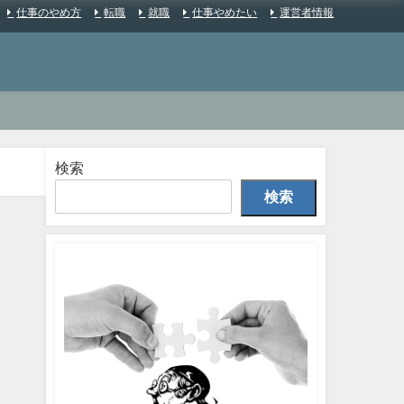
仕事のやめ方
転職
就職
仕事やめたい
運営者情報
検索
検索